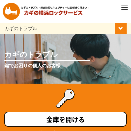
M
e
n
カギのトラブル
u
カギのトラブル
鍵でお困りの個人のお客様
金庫を開ける